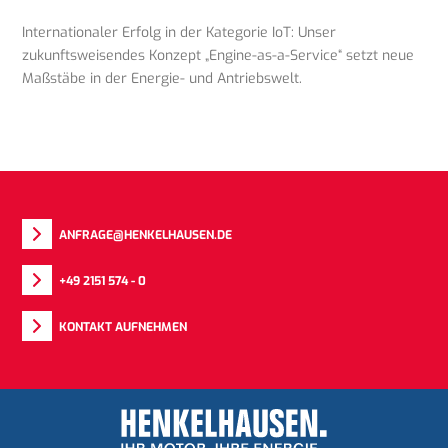
Internationaler Erfolg in der Kategorie IoT: Unser
zukunftsweisendes Konzept „Engine-as-a-Service“ setzt neue
Maßstäbe in der Energie- und Antriebswelt.
ANFRAGE@HENKELHAUSEN.DE
+49 2151 574 - 0
KONTAKT AUFNEHMEN