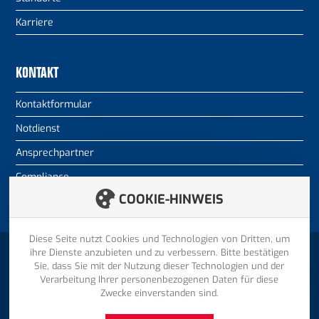
Karriere
KONTAKT
Kontaktformular
Notdienst
Ansprechpartner
Compliance
COOKIE-HINWEIS
Diese Seite nutzt Cookies und Technologien von Dritten, um
ihre Dienste anzubieten und zu verbessern. Bitte bestätigen
ZURÜCK NACH OBEN
Sie, dass Sie mit der Nutzung dieser Technologien und der
© 2026 HENKELHAUSEN GmbH & Co. KG
Verarbeitung Ihrer personenbezogenen Daten für diese
Zwecke einverstanden sind.
Informationen
Impressum