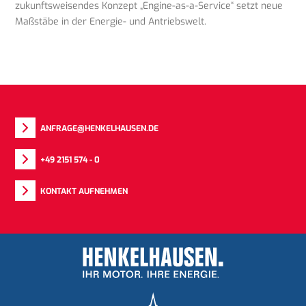
zukunftsweisendes Konzept „Engine-as-a-Service“ setzt neue
Maßstäbe in der Energie- und Antriebswelt.
ANFRAGE@HENKELHAUSEN.DE
+49 2151 574 - 0
KONTAKT AUFNEHMEN