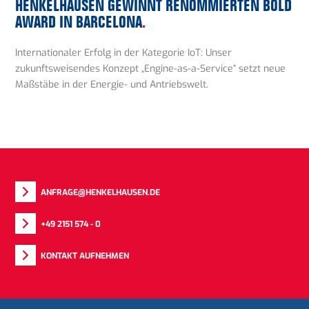
HENKELHAUSEN GEWINNT RENOMMIERTEN BOLD
AWARD IN BARCELONA
.
Internationaler Erfolg in der Kategorie IoT: Unser
zukunftsweisendes Konzept „Engine-as-a-Service“ setzt neue
Maßstäbe in der Energie- und Antriebswelt.
ANFRAGE@HENKELHAUSEN.DE
+49 2151 574 - 0
KONTAKT AUFNEHMEN